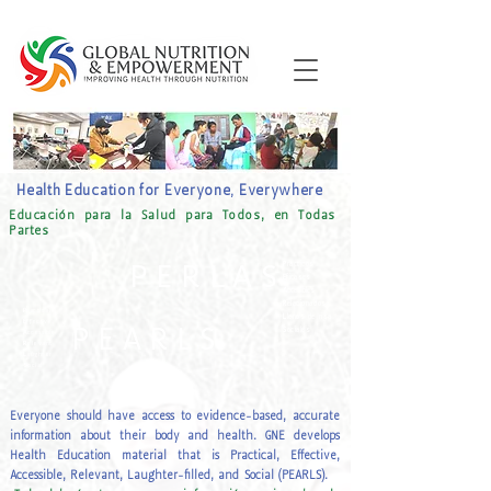
Health Education for Everyone, Everywhere
Educación para la Salud para Todos, en Todas
Partes
P E R L A S
P
rácticos
E
ficases
A
ccesibles
R
elacionados
P
ractical
L
lenos de risa
E
ffective
P E A R L S
S
ociales
A
ccessible
R
elevant
L
aughter
S
ocial
Everyone should have access to evidence-based, accurate
information about their body and health. GNE develops
Health Education material that is Practical, Effective,
Accessible, Relevant, Laughter-filled, and Social (PEARLS).